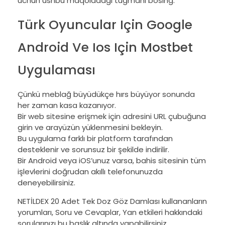
uchun ushbu maqoladagi tugmani bosing.
Türk Oyuncular Için Google
Android Ve Ios Için Mostbet
Uygulaması
Çünkü meblağ büyüdükçe hırs büyüyor sonunda
her zaman kasa kazanıyor.
Bir web sitesine erişmek için adresini URL çubuğuna
girin ve arayüzün yüklenmesini bekleyin.
Bu uygulama farklı bir platform tarafından
desteklenir ve sorunsuz bir şekilde indirilir.
Bir Android veya iOS’unuz varsa, bahis sitesinin tüm
işlevlerini doğrudan akıllı telefonunuzda
deneyebilirsiniz.
NETİLDEX 20 Adet Tek Doz Göz Damlası kullananların
yorumları, Soru ve Cevaplar, Yan etkileri hakkındaki
sorularınızı bu başlık altında yapabilirsiniz.