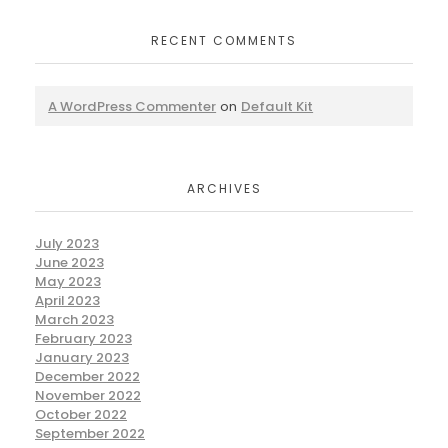
RECENT COMMENTS
A WordPress Commenter
on
Default Kit
ARCHIVES
July 2023
June 2023
May 2023
April 2023
March 2023
February 2023
January 2023
December 2022
November 2022
October 2022
September 2022