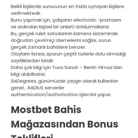
Belirli kişilerde sunucunun en fazla oynayan kişilere
verilmektedir.
Bunu yapmak için, çalışanın electronic -postasını
ve ardından kişisel bir anketi doldurmalısınız.
Bu, gerçek rulet satıcılarının kamera sisteminde
doğrudan çevrimiçi izlemelerini sağlar, sorun
gerçek zamanlı bahislere benzer.
Olayların listesi, sporun çeşitli türlerle dolu olmadığı
zayıflıklardan biridir.
Daha çok bilgi için Tuva Sanat – Berrin Yılmaz’dan
bilgi alabilirsiniz.
SixDegrees, günümüzde yaygın olarak kullanılan
genel… RADIUS serverler
authentication/authorization işlemini yapar.
Mostbet Bahis
Mağazasından Bonus