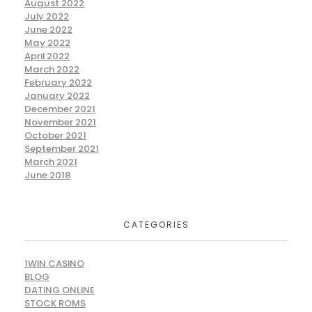
August 2022
July 2022
June 2022
May 2022
April 2022
March 2022
February 2022
January 2022
December 2021
November 2021
October 2021
September 2021
March 2021
June 2018
CATEGORIES
1WIN CASINO
BLOG
DATING ONLINE
STOCK ROMS