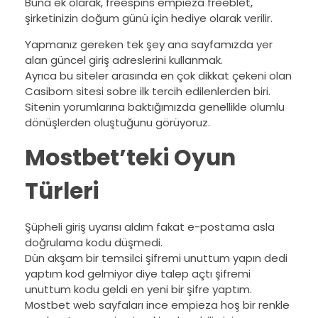
Buna ek olarak, freespins empieza freeblet,
şirketinizin doğum günü için hediye olarak verilir.
Yapmanız gereken tek şey ana sayfamızda yer
alan güncel giriş adreslerini kullanmak.
Ayrıca bu siteler arasında en çok dikkat çekeni olan
Casibom sitesi sobre ilk tercih edilenlerden biri.
Sitenin yorumlarına baktığımızda genellikle olumlu
dönüşlerden oluştuğunu görüyoruz.
Mostbet’teki Oyun
Türleri
Şüpheli giriş uyarısı aldım fakat e-postama asla
doğrulama kodu düşmedi.
Dün akşam bir temsilci şifremi unuttum yapın dedi
yaptım kod gelmiyor diye talep açtı şifremi
unuttum kodu geldi en yeni bir şifre yaptım.
Mostbet web sayfaları ince empieza hoş bir renkle