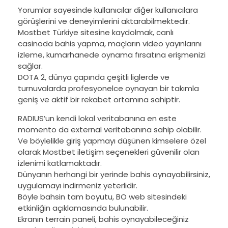
Yorumlar sayesinde kullanıcılar diğer kullanıcılara
görüşlerini ve deneyimlerini aktarabilmektedir.
Mostbet Türkiye sitesine kaydolmak, canlı
casinoda bahis yapma, maçların video yayınlarını
izleme, kumarhanede oynama fırsatına erişmenizi
sağlar.
DOTA 2, dünya çapında çeşitli liglerde ve
turnuvalarda profesyonelce oynayan bir takımla
geniş ve aktif bir rekabet ortamına sahiptir.
RADIUS’un kendi lokal veritabanına en este
momento da external veritabanına sahip olabilir.
Ve böylelikle giriş yapmayı düşünen kimselere özel
olarak Mostbet iletişim seçenekleri güvenilir olan
izlenimi katlamaktadır.
Dünyanın herhangi bir yerinde bahis oynayabilirsiniz,
uygulamayı indirmeniz yeterlidir.
Böyle bahsin tam boyutu, BO web sitesindeki
etkinliğin açıklamasında bulunabilir.
Ekranın terrain paneli, bahis oynayabileceğiniz