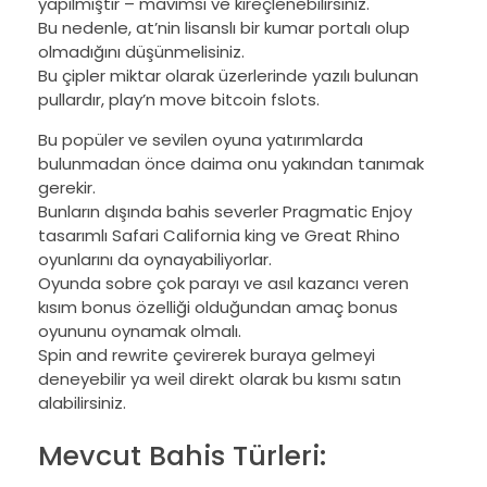
yapılmıştır – mavimsi ve kireçlenebilirsiniz.
Bu nedenle, at’nin lisanslı bir kumar portalı olup
olmadığını düşünmelisiniz.
Bu çipler miktar olarak üzerlerinde yazılı bulunan
pullardır, play’n move bitcoin fslots.
Bu popüler ve sevilen oyuna yatırımlarda
bulunmadan önce daima onu yakından tanımak
gerekir.
Bunların dışında bahis severler Pragmatic Enjoy
tasarımlı Safari California king ve Great Rhino
oyunlarını da oynayabiliyorlar.
Oyunda sobre çok parayı ve asıl kazancı veren
kısım bonus özelliği olduğundan amaç bonus
oyununu oynamak olmalı.
Spin and rewrite çevirerek buraya gelmeyi
deneyebilir ya weil direkt olarak bu kısmı satın
alabilirsiniz.
Mevcut Bahis Türleri: