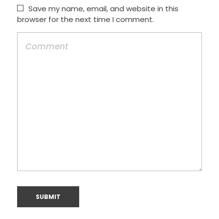
Save my name, email, and website in this
browser for the next time I comment.