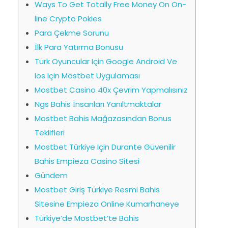
Ways To Get Totally Free Money On On-
line Crypto Pokies
Para Çekme Sorunu
İlk Para Yatırma Bonusu
Türk Oyuncular Için Google Android Ve
Ios Için Mostbet Uygulaması
Mostbet Casino 40x Çevrim Yapmalısınız
Ngs Bahis İnsanları Yanıltmaktalar
Mostbet Bahis Mağazasından Bonus
Teklifleri
Mostbet Türkiye Için Durante Güvenilir
Bahis Empieza Casino Sitesi
Gündem
Mostbet Giriş Türkiye Resmi Bahis
Sitesine Empieza Online Kumarhaneye
Türkiye’de Mostbet’te Bahis