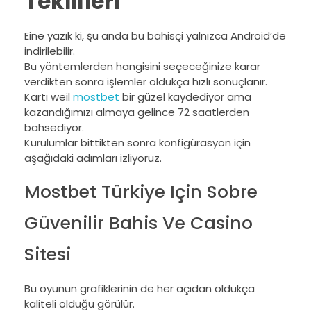
Teklifleri
Eine yazık ki, şu anda bu bahisçi yalnızca Android’de
indirilebilir.
Bu yöntemlerden hangisini seçeceğinize karar
verdikten sonra işlemler oldukça hızlı sonuçlanır.
Kartı weil
mostbet
bir güzel kaydediyor ama
kazandığımızı almaya gelince 72 saatlerden
bahsediyor.
Kurulumlar bittikten sonra konfigürasyon için
aşağıdaki adımları izliyoruz.
Mostbet Türkiye Için Sobre
Güvenilir Bahis Ve Casino
Sitesi
Bu oyunun grafiklerinin de her açıdan oldukça
kaliteli olduğu görülür.