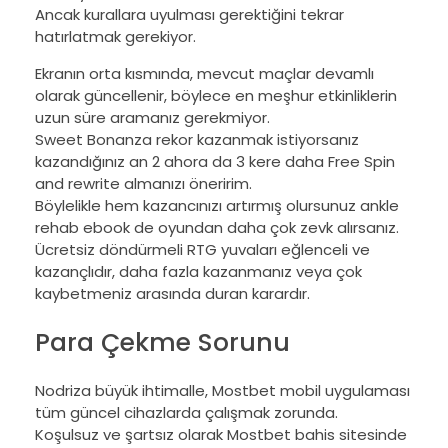
Ancak kurallara uyulması gerektiğini tekrar
hatırlatmak gerekiyor.
Ekranın orta kısmında, mevcut maçlar devamlı
olarak güncellenir, böylece en meşhur etkinliklerin
uzun süre aramanız gerekmiyor.
Sweet Bonanza rekor kazanmak istiyorsanız
kazandığınız an 2 ahora da 3 kere daha Free Spin
and rewrite almanızı öneririm.
Böylelikle hem kazancınızı artırmış olursunuz ankle
rehab ebook de oyundan daha çok zevk alırsanız.
Ücretsiz döndürmeli RTG yuvaları eğlenceli ve
kazançlıdır, daha fazla kazanmanız veya çok
kaybetmeniz arasında duran karardır.
Para Çekme Sorunu
Nodriza büyük ihtimalle, Mostbet mobil uygulaması
tüm güncel cihazlarda çalışmak zorunda.
Koşulsuz ve şartsız olarak Mostbet bahis sitesinde