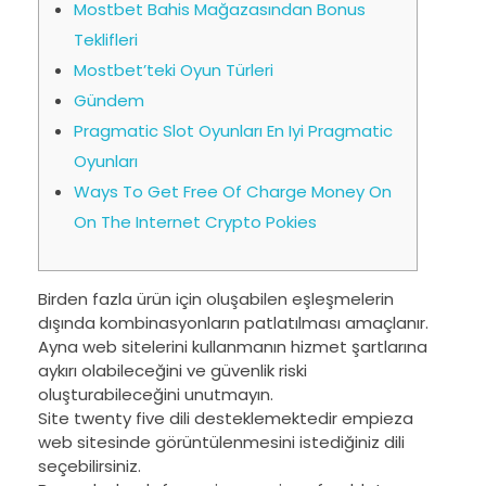
Mostbet Bahis Mağazasından Bonus
Teklifleri
Mostbet’teki Oyun Türleri
Gündem
Pragmatic Slot Oyunları En Iyi Pragmatic
Oyunları
Ways To Get Free Of Charge Money On
On The Internet Crypto Pokies
Birden fazla ürün için oluşabilen eşleşmelerin
dışında kombinasyonların patlatılması amaçlanır.
Ayna web sitelerini kullanmanın hizmet şartlarına
aykırı olabileceğini ve güvenlik riski
oluşturabileceğini unutmayın.
Site twenty five dili desteklemektedir empieza
web sitesinde görüntülenmesini istediğiniz dili
seçebilirsiniz.