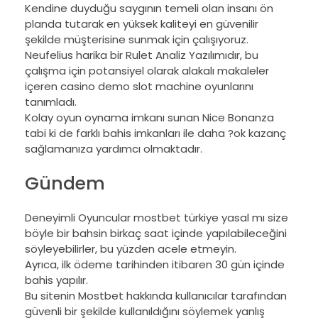
Kendine duyduğu saygının temeli olan insanı ön
planda tutarak en yüksek kaliteyi en güvenilir
şekilde müşterisine sunmak için çalışıyoruz.
Neufelius harika bir Rulet Analiz Yazılımıdır, bu
çalışma için potansiyel olarak alakalı makaleler
içeren casino demo slot machine oyunlarını
tanımladı.
Kolay oyun oynama imkanı sunan Nice Bonanza
tabi ki de farklı bahis imkanları ile daha ?ok kazanç
sağlamanıza yardımcı olmaktadır.
Gündem
Deneyimli Oyuncular mostbet türkiye yasal mı size
böyle bir bahsin birkaç saat içinde yapılabileceğini
söyleyebilirler, bu yüzden acele etmeyin.
Ayrıca, ilk ödeme tarihinden itibaren 30 gün içinde
bahis yapılır.
Bu sitenin Mostbet hakkında kullanıcılar tarafından
güvenli bir şekilde kullanıldığını söylemek yanlış