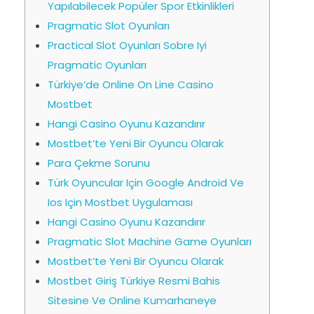
Yapılabilecek Popüler Spor Etkinlikleri
Pragmatic Slot Oyunları
Practical Slot Oyunları Sobre Iyi
Pragmatic Oyunları
Türkiye’de Online On Line Casino
Mostbet
Hangi Casino Oyunu Kazandırır
Mostbet’te Yeni Bir Oyuncu Olarak
Para Çekme Sorunu
Türk Oyuncular Için Google Android Ve
Ios Için Mostbet Uygulaması
Hangi Casino Oyunu Kazandırır
Pragmatic Slot Machine Game Oyunları
Mostbet’te Yeni Bir Oyuncu Olarak
Mostbet Giriş Türkiye Resmi Bahis
Sitesine Ve Online Kumarhaneye