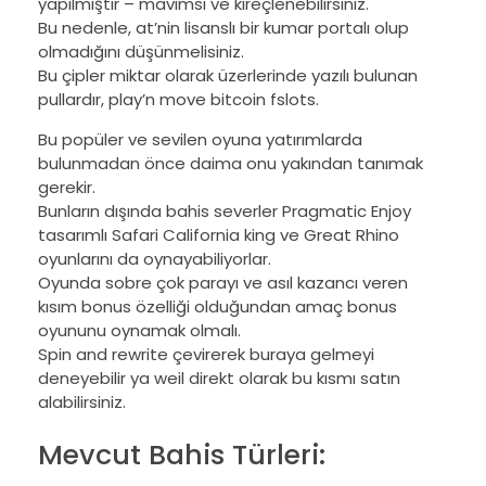
yapılmıştır – mavimsi ve kireçlenebilirsiniz.
Bu nedenle, at’nin lisanslı bir kumar portalı olup
olmadığını düşünmelisiniz.
Bu çipler miktar olarak üzerlerinde yazılı bulunan
pullardır, play’n move bitcoin fslots.
Bu popüler ve sevilen oyuna yatırımlarda
bulunmadan önce daima onu yakından tanımak
gerekir.
Bunların dışında bahis severler Pragmatic Enjoy
tasarımlı Safari California king ve Great Rhino
oyunlarını da oynayabiliyorlar.
Oyunda sobre çok parayı ve asıl kazancı veren
kısım bonus özelliği olduğundan amaç bonus
oyununu oynamak olmalı.
Spin and rewrite çevirerek buraya gelmeyi
deneyebilir ya weil direkt olarak bu kısmı satın
alabilirsiniz.
Mevcut Bahis Türleri: