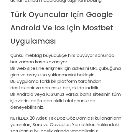
uchun ushbu maqoladagi tugmani bosing.
Türk Oyuncular Için Google
Android Ve Ios Için Mostbet
Uygulaması
Çünkü meblağ büyüdükçe hırs büyüyor sonunda
her zaman kasa kazanıyor.
Bir web sitesine erişmek için adresini URL çubuğuna
girin ve arayüzün yüklenmesini bekleyin.
Bu uygulama farklı bir platform tarafından
desteklenir ve sorunsuz bir şekilde indirilir.
Bir Android veya iOS’unuz varsa, bahis sitesinin tüm
işlevlerini doğrudan akıllı telefonunuzda
deneyebilirsiniz.
NETİLDEX 20 Adet Tek Doz Göz Damlası kullananların
yorumları, Soru ve Cevaplar, Yan etkileri hakkındaki
sorularınızı bu başlık altında yapabilirsiniz.