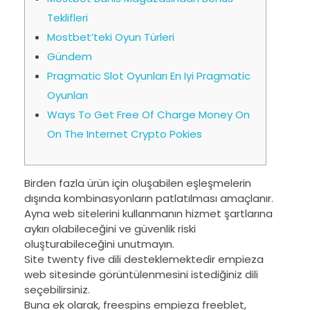
Teklifleri
Mostbet’teki Oyun Türleri
Gündem
Pragmatic Slot Oyunları En Iyi Pragmatic
Oyunları
Ways To Get Free Of Charge Money On
On The Internet Crypto Pokies
Birden fazla ürün için oluşabilen eşleşmelerin
dışında kombinasyonların patlatılması amaçlanır.
Ayna web sitelerini kullanmanın hizmet şartlarına
aykırı olabileceğini ve güvenlik riski
oluşturabileceğini unutmayın.
Site twenty five dili desteklemektedir empieza
web sitesinde görüntülenmesini istediğiniz dili
seçebilirsiniz.
Buna ek olarak, freespins empieza freeblet,