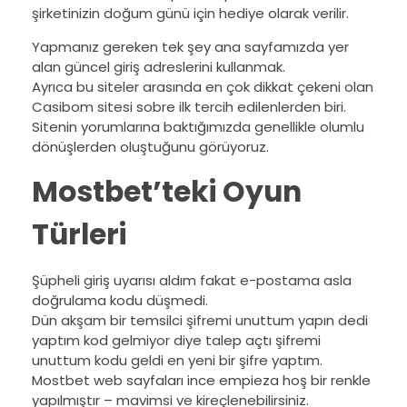
şirketinizin doğum günü için hediye olarak verilir.
Yapmanız gereken tek şey ana sayfamızda yer
alan güncel giriş adreslerini kullanmak.
Ayrıca bu siteler arasında en çok dikkat çekeni olan
Casibom sitesi sobre ilk tercih edilenlerden biri.
Sitenin yorumlarına baktığımızda genellikle olumlu
dönüşlerden oluştuğunu görüyoruz.
Mostbet’teki Oyun
Türleri
Şüpheli giriş uyarısı aldım fakat e-postama asla
doğrulama kodu düşmedi.
Dün akşam bir temsilci şifremi unuttum yapın dedi
yaptım kod gelmiyor diye talep açtı şifremi
unuttum kodu geldi en yeni bir şifre yaptım.
Mostbet web sayfaları ince empieza hoş bir renkle
yapılmıştır – mavimsi ve kireçlenebilirsiniz.