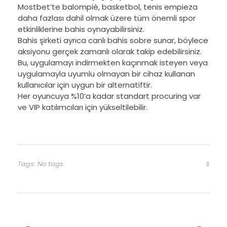
Mostbet’te balompié, basketbol, tenis empieza
daha fazlası dahil olmak üzere tüm önemli spor
etkinliklerine bahis oynayabilirsiniz.
Bahis şirketi ayrıca canlı bahis sobre sunar, böylece
aksiyonu gerçek zamanlı olarak takip edebilirsiniz.
Bu, uygulamayı indirmekten kaçınmak isteyen veya
uygulamayla uyumlu olmayan bir cihaz kullanan
kullanıcılar için uygun bir alternatiftir.
Her oyuncuya %10’a kadar standart procuring var
ve VIP katılımcıları için yükseltilebilir.
Tags: No tags