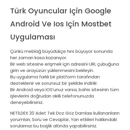
Türk Oyuncular Için Google
Android Ve Ios Için Mostbet
Uygulaması
Çünkü meblağ büyüdükçe hırs büyüyor sonunda
her zaman kasa kazanıyor.
Bir web sitesine erişmek için adresini URL çubuğuna
girin ve arayüzün yüklenmesini bekleyin.
Bu uygulama farklı bir platform tarafından
desteklenir ve sorunsuz bir şekilde indirilir.
Bir Android veya iOS’unuz varsa, bahis sitesinin tüm
işlevlerini doğrudan akıllı telefonunuzda
deneyebilirsiniz.
NETİLDEX 20 Adet Tek Doz Göz Damlası kullananların
yorumları, Soru ve Cevaplar, Yan etkileri hakkındaki
sorularınızı bu başlık altında yapabilirsiniz.