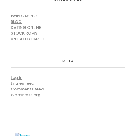
1WIN CASINO
BLOG
DATING ONLINE
STOCK ROMS
UNCATEGORIZED
META
Log in
Entries feed
Comments feed
WordPress.org