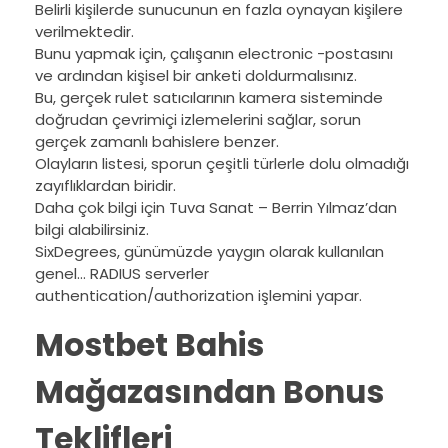
Belirli kişilerde sunucunun en fazla oynayan kişilere
verilmektedir.
Bunu yapmak için, çalışanın electronic -postasını
ve ardından kişisel bir anketi doldurmalısınız.
Bu, gerçek rulet satıcılarının kamera sisteminde
doğrudan çevrimiçi izlemelerini sağlar, sorun
gerçek zamanlı bahislere benzer.
Olayların listesi, sporun çeşitli türlerle dolu olmadığı
zayıflıklardan biridir.
Daha çok bilgi için Tuva Sanat – Berrin Yılmaz’dan
bilgi alabilirsiniz.
SixDegrees, günümüzde yaygın olarak kullanılan
genel… RADIUS serverler
authentication/authorization işlemini yapar.
Mostbet Bahis
Mağazasından Bonus
Teklifleri