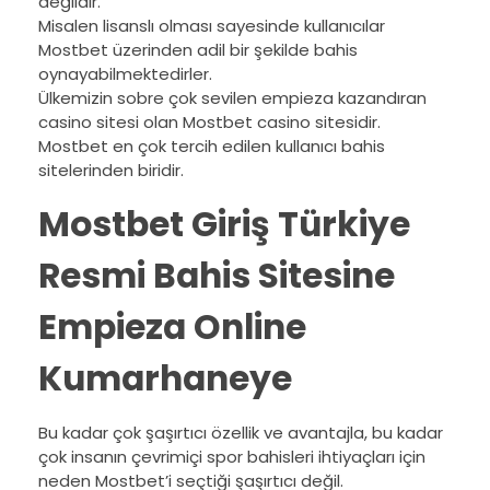
değildir.
Misalen lisanslı olması sayesinde kullanıcılar
Mostbet üzerinden adil bir şekilde bahis
oynayabilmektedirler.
Ülkemizin sobre çok sevilen empieza kazandıran
casino sitesi olan Mostbet casino sitesidir.
Mostbet en çok tercih edilen kullanıcı bahis
sitelerinden biridir.
Mostbet Giriş Türkiye
Resmi Bahis Sitesine
Empieza Online
Kumarhaneye
Bu kadar çok şaşırtıcı özellik ve avantajla, bu kadar
çok insanın çevrimiçi spor bahisleri ihtiyaçları için
neden Mostbet’i seçtiği şaşırtıcı değil.