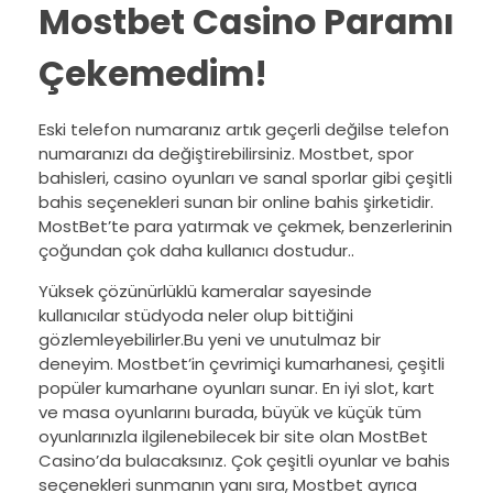
Mostbet Casino Paramı
Çekemedim!
Eski telefon numaranız artık geçerli değilse telefon
numaranızı da değiştirebilirsiniz. Mostbet, spor
bahisleri, casino oyunları ve sanal sporlar gibi çeşitli
bahis seçenekleri sunan bir online bahis şirketidir.
MostBet’te para yatırmak ve çekmek, benzerlerinin
çoğundan çok daha kullanıcı dostudur..
Yüksek çözünürlüklü kameralar sayesinde
kullanıcılar stüdyoda neler olup bittiğini
gözlemleyebilirler.Bu yeni ve unutulmaz bir
deneyim. Mostbet’in çevrimiçi kumarhanesi, çeşitli
popüler kumarhane oyunları sunar. En iyi slot, kart
ve masa oyunlarını burada, büyük ve küçük tüm
oyunlarınızla ilgilenebilecek bir site olan MostBet
Casino’da bulacaksınız. Çok çeşitli oyunlar ve bahis
seçenekleri sunmanın yanı sıra, Mostbet ayrıca