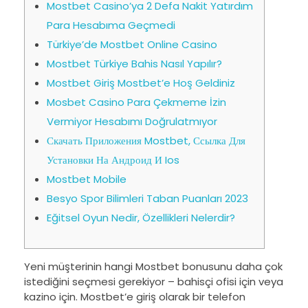
Mostbet Casino’ya 2 Defa Nakit Yatırdım
Para Hesabıma Geçmedi
Türkiye’de Mostbet Online Casino
Mostbet Türkiye Bahis Nasıl Yapılır?
Mostbet Giriş Mostbet’e Hoş Geldiniz
Mosbet Casino Para Çekmeme İzin
Vermiyor Hesabımı Doğrulatmıyor
Скачать Приложения Mostbet, Ссылка Для
Установки На Андроид И Ios
Mostbet Mobile
Besyo Spor Bilimleri Taban Puanları 2023
Eğitsel Oyun Nedir, Özellikleri Nelerdir?
Yeni müşterinin hangi Mostbet bonusunu daha çok
istediğini seçmesi gerekiyor – bahisçi ofisi için veya
kazino için. Mostbet’e giriş olarak bir telefon