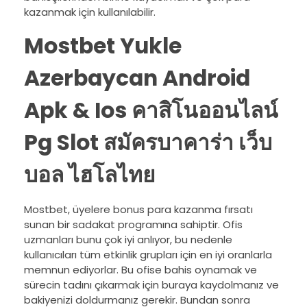
kazanmak için kullanılabilir.
Mostbet Yukle
Azerbaycan Android
Apk & Ios คาสิโนออนไลน์
Pg Slot สมัครบาคาร่า เว็บ
บอล ไฮโลไทย
Mostbet, üyelere bonus para kazanma fırsatı
sunan bir sadakat programına sahiptir. Ofis
uzmanları bunu çok iyi anlıyor, bu nedenle
kullanıcıları tüm etkinlik grupları için en iyi oranlarla
memnun ediyorlar. Bu ofise bahis oynamak ve
sürecin tadını çıkarmak için buraya kaydolmanız ve
bakiyenizi doldurmanız gerekir. Bundan sonra