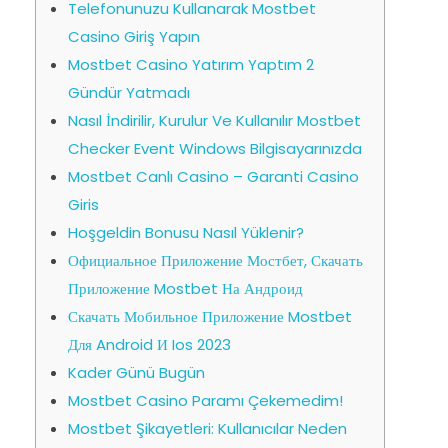
Telefonunuzu Kullanarak Mostbet
Casino Giriş Yapın
Mostbet Casino Yatırım Yaptım 2
Gündür Yatmadı
Nasıl İndirilir, Kurulur Ve Kullanılır Mostbet
Checker Event Windows Bilgisayarınızda
Mostbet Canlı Casino – Garanti Casino
Giris
Hoşgeldin Bonusu Nasıl Yüklenir?
Официальное Приложение Мостбет, Скачать
Приложение Mostbet На Андроид
Скачать Мобильное Приложение Mostbet
Для Android И Ios 2023
Kader Günü Bugün
Mostbet Casino Paramı Çekemedim!
Mostbet Şikayetleri: Kullanıcılar Neden