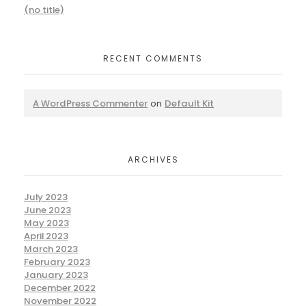
(no title)
RECENT COMMENTS
A WordPress Commenter
on
Default Kit
ARCHIVES
July 2023
June 2023
May 2023
April 2023
March 2023
February 2023
January 2023
December 2022
November 2022