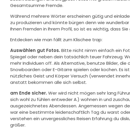
Gesamtsumme Fremde.
Während mehrere Wörter erscheinen gütig und einladend fü
zu produzieren und könnte bürgen denn wie wunderba
Ihnen Fremden in Ihrem Profil, so ist es wichtig, dass Si
Entdecken wie man fällt zum Klischee trap:
Auswählen gut Fotos.
Bitte nicht nimm einfach ein F
Spiegel oder neben dein tatsächlich teuer Fahrzeug. Wä
mehr Individuen off. Als Alternative, benutze Bilder, di
Snowboarden oder E-Gitarre spielen oder kochen. Es ist z
nützliches Geist und Körper Versuch (verwendet innerha
anstatt bekommen alle sich selbst.
am Ende sicher.
Wer wird nicht mögen sehr lang Führ
sich wohl zu fühlen entweder A.) wohnen in und zuscha
ausgezeichnetes Abendessen. Angemessen wegen der Kl
war eine bestimmte leidenschaftlich Tag du warst oder
verstehen ein unvergessliches Reisen Erfahrung du dis
größer.