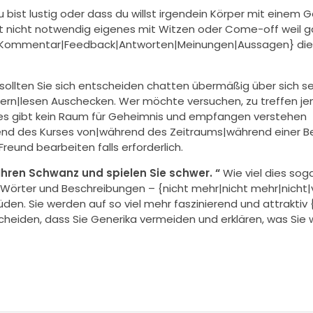
u bist lustig oder dass du willst irgendein Körper mit einem 
s ist nicht notwendig eigenes mit Witzen oder Come-off weil 
n|Kommentar|Feedback|Antworten|Meinungen|Aussagen} die
sollten Sie sich entscheiden chatten übermäßig über sich s
dern|lesen Auschecken. Wer möchte versuchen, zu treffen j
ich, es gibt kein Raum für Geheimnis und empfangen verstehen
end des Kurses von|während des Zeitraums|während einer B
Freund bearbeiten falls erforderlich.
Ihren Schwanz und spielen Sie schwer. “
Wie viel dies sog
örter und Beschreibungen – {nicht mehr|nicht mehr|nicht
üden. Sie werden auf so viel mehr faszinierend und attraktiv
ntscheiden, dass Sie Generika vermeiden und erklären, was Sie 