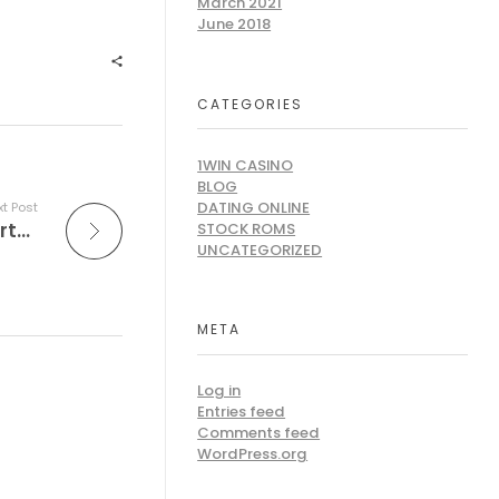
March 2021
June 2018
CATEGORIES
1WIN CASINO
BLOG
DATING ONLINE
t Post
MeetNLunchâ¢ has generated a Trustworthy profile as a Premium Matchmaking provider in Thailand
STOCK ROMS
UNCATEGORIZED
META
Log in
Entries feed
Comments feed
WordPress.org