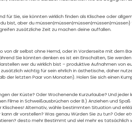
r Sie, sie könnten wirklich finden als Klischee oder allgemei
r du bist, aber du müssen|müssen|müssen|müssen|müssen} 
e greifen zusätzliche Zeit zu machen deine auffallen.
oto von dir selbst ohne Hemd, oder in Vorderseite mit dem 
hrend Sie könnten denken es ist ein Einschalten, Sie werde
e darstellen wer du wirklich bist – produktive Aufnahmen von e
usätzlich wichtig für sein ehrlich in ästhetische, daher nutz
lb der letzten Paar von Monaten). Holen Sie sich einen Kump
ungen der Küste? Oder Wochenende Kurzurlaube? Und jeder 
uen Filme in Schweißausbrüchen oder B.) Anziehen und Spaß 
ischees! Alternativ, wähle bestimmten Situation und erklä
 kann dir vorstellen? Was genau Würden Sie zu tun? Oder e
kutieren? desto mehr Bestimmt und viel mehr es tatsächlich