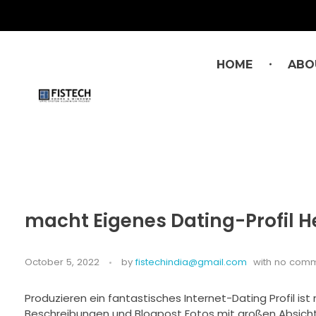
HOME
ABO
macht Eigenes Dating-Profil 
October 5, 2022
by
fistechindia@gmail.com
with
no com
Produzieren ein fantastisches Internet-Dating Profil ist
Beschreibungen und Blogpost Fotos mit großen Absichte