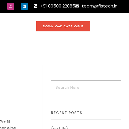
+91 89500 22885
team@fistech.in
DOWNLOAD CATALOGUE
RECENT POSTS
rofil
ber eine
(no title)