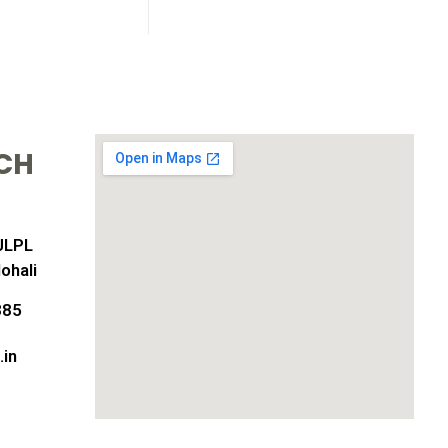
UCH
JLPL
ohali
885
in