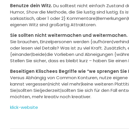
Benutze dein Witz.
Du solltest nicht einfach Zustand d
Humor,
Show
die Methode, die Sie lustig sind lustig. E
sarkastisch, aber 1 oder 2} Kommentare|Bemerkunge
eigenen Witz sind großartig Attraktoren.
Sie sollten nicht weitermachen und weitermachen.
Sie brauchen, Einzelpersonen werden {aufhören|verhin
oder lesen viel Details? Was ist zu viel Kraft. Zusätzl
{einander|beide|die Vorlieben und Abneigungen {währ
Stellen Sie sicher, dass es bleibt kurz – haben Sie einen 
Beseitigen Klischees Begriffe wie “we sprengen Sie 
Versus Abhängig von Common Konturen, nutze eigene W
kannst vergessen|nicht viel mehr|keine weiteren Plattit
Sie|sollten Sie|jederzeit|sollten Sie sich für den Fall e
möchten, mehr kreativ noch kreativer.
klick-website