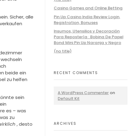
Casino Games and Online Betting
n. Sicher, alle
Pin Up Casino India Review Login,
Registration, Bonuses
verkaufen
Insumos, Utensilios y Decoración
Para Repostería : Bobina De Papel
Bond Mini Pin Up Naranja y Negro
(no title)
Badezimmer
n wechseln
uch
en beide ein
RECENT COMMENTS
el zu helfen
A WordPress Commenter
on
könnte sein
Default Kit
ein
re es – was
twas zu
wirklich
, desto
ARCHIVES