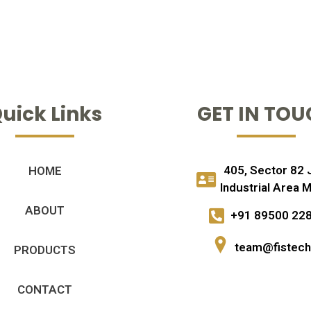
uick Links
GET IN TO
405, Sector 82 
HOME
Industrial Area M
ABOUT
+91 89500 22
team@fistech.
PRODUCTS
CONTACT