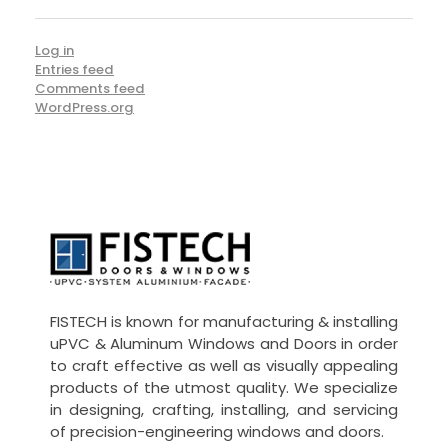
Log in
Entries feed
Comments feed
WordPress.org
UPVC -
ALUMINIUM DOORS AND WINDOW
FISTECH is known for manufacturing & installing
uPVC & Aluminum Windows and Doors in order
to craft effective as well as visually appealing
products of the utmost quality. We specialize
in designing, crafting, installing, and servicing
of precision-engineering windows and doors.