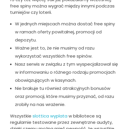
free spiny można wygrać między innymi podczas
turniejów czy loterii.
W jednych miejscach można dostać free spiny
w ramach oferty powitalnej, promocji od
depozytu.
Ważne jest to, że nie musimy od razu
wykorzystać wszystkich free spinów.
Nasz serwis w związku z tym wyspecjalizował się
w informowaniu o różnego rodzaju promocjach
obowiązujących w kasynach.
Nie brakuje tu również atrakcyjnych bonusów
oraz promocji, które musimy przyznać, od razu
zrobiły na nas wrażenie.
Wszystkie
slottica wyplata
w bibliotece są
regularnie testowane przez zewnętrzne audyty,
dzięki czemu można mieć pewność, że wszystkie