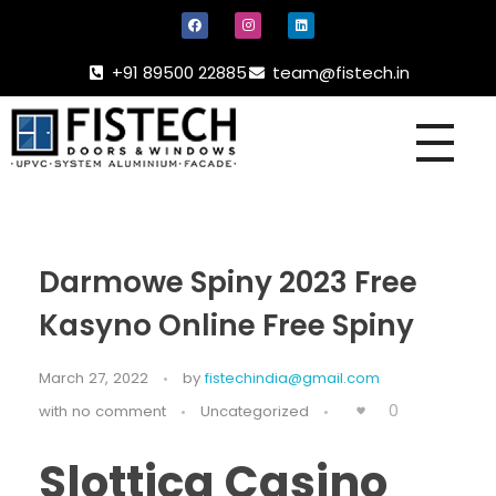
+91 89500 22885
team@fistech.in
UPVC -
ALUMINIUM DOORS AND WINDOW
Darmowe Spiny 2023 Free
Kasyno Online Free Spiny
March 27, 2022
by
fistechindia@gmail.com
0
with
no comment
Uncategorized
Slottica Casino