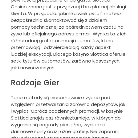
Casino znane jest z przyjaznej i bezpłatnej obsługi
klienta. W przypadku jakichkolwiek pytań możesz
bezpośrednio skontaktować się z działem
pomocy technicznej za pośrednictwem czatu na
żywo lub oficjalnego adresu e-mail. Wynika to z ich
różnorodnej grafiki, animacji i tematów, które
przemawiają i odzwierciedlają każdy aspekt
ludzkiej ekscytacji. Dlatego kasyno Slottica oferuje
setki tytułów automatów, zarówno klasycznych,
jak i nowoczesnych.
Rodzaje Gier
Takie metody są niesamowicie szybkie pod
względem przetwarzania zarówno depozytów, jak
i wypłat. Oprócz codziennych promocji, w kasynie
Slottica znajdziesz równieżturnieje, w których do
wygrania są nagrody pieniężne, wycieczki,
darmowe spiny oraz różne gratisy. Nie zapomnij