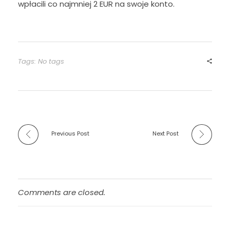
wpłacili co najmniej 2 EUR na swoje konto.
Tags: No tags
Previous Post
Next Post
Comments are closed.