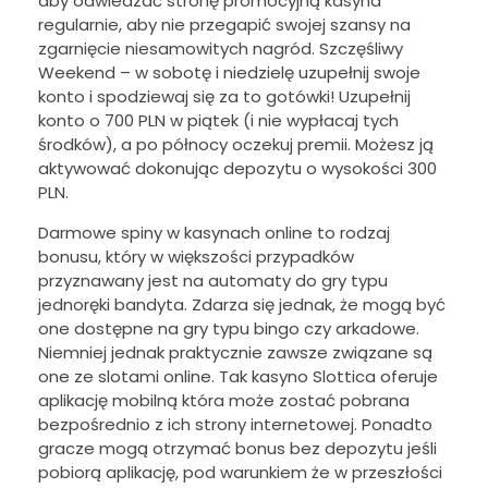
aby odwiedzać stronę promocyjną kasyna
regularnie, aby nie przegapić swojej szansy na
zgarnięcie niesamowitych nagród. Szczęśliwy
Weekend – w sobotę i niedzielę uzupełnij swoje
konto i spodziewaj się za to gotówki! Uzupełnij
konto o 700 PLN w piątek (i nie wypłacaj tych
środków), a po północy oczekuj premii. Możesz ją
aktywować dokonując depozytu o wysokości 300
PLN.
Darmowe spiny w kasynach online to rodzaj
bonusu, który w większości przypadków
przyznawany jest na automaty do gry typu
jednoręki bandyta. Zdarza się jednak, że mogą być
one dostępne na gry typu bingo czy arkadowe.
Niemniej jednak praktycznie zawsze związane są
one ze slotami online. Tak kasyno Slottica oferuje
aplikację mobilną która może zostać pobrana
bezpośrednio z ich strony internetowej. Ponadto
gracze mogą otrzymać bonus bez depozytu jeśli
pobiorą aplikację, pod warunkiem że w przeszłości