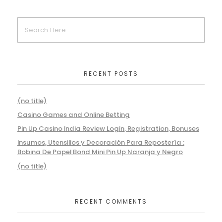
RECENT POSTS
(no title)
Casino Games and Online Betting
Pin Up Casino India Review Login, Registration, Bonuses
Insumos, Utensilios y Decoración Para Repostería :
Bobina De Papel Bond Mini Pin Up Naranja y Negro
(no title)
RECENT COMMENTS