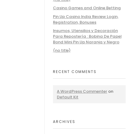
Casino Games and Online Betting
Pin Up Casino India Review Login,
Registration, Bonuses
Insumos, Utensilios y Decoración
Para Repostería : Bobina De Papel
Bond Mini Pin Up Naranja y Negro
(no title)
RECENT COMMENTS
A WordPress Commenter
on
Default Kit
ARCHIVES