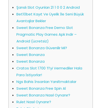
Şanslı Slot Oyunları 21 1 0 0 2 Android
Bet10bet Kayıt Ve Üyelik İle Seni Büyük
Avantajlar Bekler
Sweet Bonanza Free Demo Slot
Pragmatic Play Games Apk Indir –
Android (ücretsiz)
Sweet Bonanza Güvenilir Mi?
Sweet Bonanza
Sweet Bonanza
Cratos Slot 1700 Tl’yi Vermediler Hala
Para İstiyorlar!
Ngs Bahis İnsanları Yanıltmaktalar
Sweet Bonanza Free Spin Al
Sweet Bonanza Nasıl Oynanır?
Rulet Nasıl Oynanır?