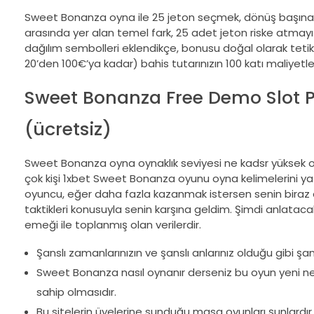
Sweet Bonanza oyna ile 25 jeton seçmek, dönüş başına 0, 2
arasında yer alan temel fark, 25 adet jeton riske atmay
dağılım sembolleri eklendikçe, bonusu doğal olarak tetikl
20’den 100€’ya kadar) bahis tutarınızın 100 katı maliye
Sweet Bonanza Free Demo Slot 
(ücretsiz)
Sweet Bonanza oyna oynaklık seviyesi ne kadsr yüksek ol
çok kişi 1xbet Sweet Bonanza oyunu oyna kelimelerini 
oyuncu, eğer daha fazla kazanmak istersen senin biraz 
taktikleri konusuyla senin karşına geldim. Şimdi anlataca
emeği ile toplanmış olan verilerdir.
Şanslı zamanlarınızın ve şanslı anlarınız olduğu gibi şan
Sweet Bonanza nasıl oynanır derseniz bu oyun yeni nes
sahip olmasıdır.
Bu sitelerin üyelerine sunduğu masa oyunları şunlardır.