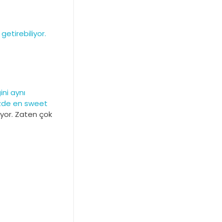
getirebiliyor.
ni aynı
izde en
sweet
yor. Zaten çok