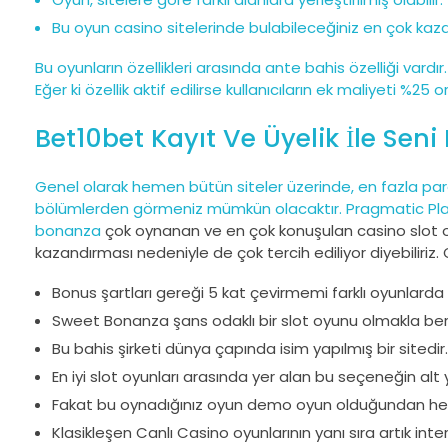
Bu oyun casino sitelerinde bulabileceğiniz en çok kaz
Bu oyunların özellikleri arasında ante bahis özelliği vardır
Eğer ki özellik aktif edilirse kullanıcıların ek maliyeti %25 
Bet10bet Kayıt Ve Üyelik İle Sen
Genel olarak hemen bütün siteler üzerinde, en fazla par
bölümlerden görmeniz mümkün olacaktır. Pragmatic Play
bonanza
çok oynanan ve en çok konuşulan casino slot o
kazandırması nedeniyle de çok tercih ediliyor diyebiliriz.
Bonus şartları gereği 5 kat çevirmemi farklı oyunlar
Sweet Bonanza şans odaklı bir slot oyunu olmakla berab
Bu bahis şirketi dünya çapında isim yapılmış bir sitedir.
En iyi slot oyunları arasında yer alan bu seçeneğin alt
Fakat bu oynadığınız oyun demo oyun olduğundan he
Klasikleşen Canlı Casino oyunlarının yanı sıra artık inte