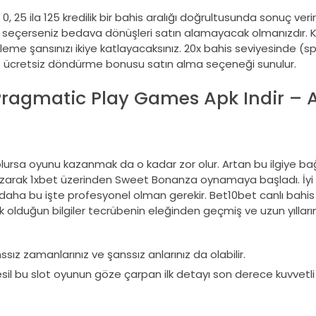
5 ila 125 kredilik bir bahis aralığı doğrultusunda sonuç verir
ı seçerseniz bedava dönüşleri satın alamayacak olmanızdır. 
eme şansınızı ikiye katlayacaksınız. 20x bahis seviyesinde (sp
tle ücretsiz döndürme bonusu satın alma seçeneği sunulur.
Pragmatic Play Games Apk Indir – 
ursa oyunu kazanmak da o kadar zor olur. Artan bu ilgiye bağ
yazarak 1xbet üzerinden Sweet Bonanza oynamaya başladı. İyi
daha bu işte profesyonel olman gerekir. Bet10bet canlı bah
k olduğun bilgiler tecrübenin eleğinden geçmiş ve uzun yılları
ssız zamanlarınız ve şanssız anlarınız da olabilir.
il bu slot oyunun göze çarpan ilk detayı son derece kuvvetli 