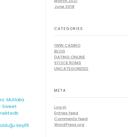
March 2021
June 2018
CATEGORIES
1WIN CASINO
BLOG
DATING ONLINE
STOCK ROMS
UNCATEGORIZED
META
ez. Mutlaka
– Sweet
Log in
mektedir.
Entries feed
Comments feed
WordPress.org
lduğu keyifli