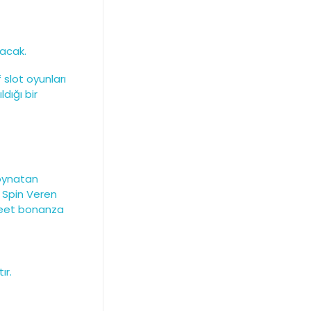
nacak.
 slot oyunları
dığı bir
 oynatan
e Spin Veren
Sweet bonanza
ır.