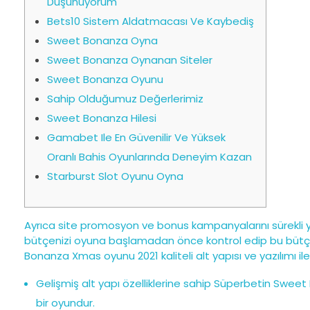
Düşünüyorum
Bets10 Sistem Aldatmacası Ve Kaybediş
Sweet Bonanza Oyna
Sweet Bonanza Oynanan Siteler
Sweet Bonanza Oyunu
Sahip Olduğumuz Değerlerimiz
Sweet Bonanza Hilesi
Gamabet Ile En Güvenilir Ve Yüksek
Oranlı Bahis Oyunlarında Deneyim Kazan
Starburst Slot Oyunu Oyna
Ayrıca site promosyon ve bonus kampanyalarını sürekli y
bütçenizi oyuna başlamadan önce kontrol edip bu büt
Bonanza Xmas oyunu 2021 kaliteli alt yapısı ve yazılımı 
Gelişmiş alt yapı özelliklerine sahip Süperbetin Sweet
bir oyundur.