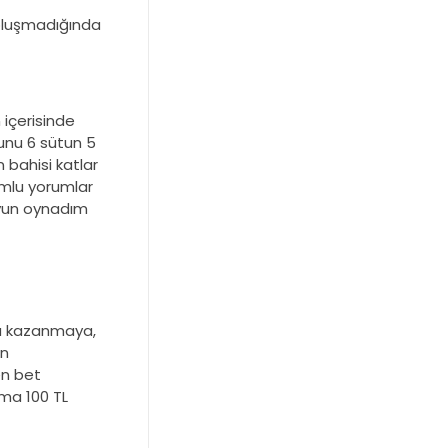
 oluşmadığında
 içerisinde
unu 6 sütun 5
 bahisi katlar
umlu yorumlar
 oyun oynadım
ra kazanmaya,
an
en bet
ıma 100 TL