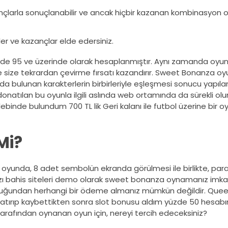
ançlarla sonuçlanabilir ve ancak hiçbir kazanan kombinasyon
er ve kazançlar elde edersiniz.
üzde 95 ve üzerinde olarak hesaplanmıştır. Aynı zamanda oyun
 size tekrardan çevirme fırsatı kazandırır. Sweet Bonanza oy
da bulunan karakterlerin birbirleriyle eşleşmesi sonucu yapılan
 donatılan bu oyunla ilgili aslında web ortamında da sürekli ol
ebinde bulundum 700 TL lik Geri kalanı ile futbol üzerine bir
Mi?
u oyunda, 8 adet sembolün ekranda görülmesi ile birlikte, pa
zı bahis siteleri demo olarak sweet bonanza oynamanız imk
duğundan herhangi bir ödeme almanız mümkün değildir. Que
L yatırıp kaybettikten sonra slot bonusu aldım yüzde 50 hesab
tarafından oynanan oyun için, nereyi tercih edeceksiniz?