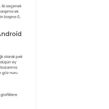
. İki seçenek
Karışıma ek
in başına 0,
Android
lı olarak pek
 düşün ey
is kazanma
n göz nuru
grafiklere