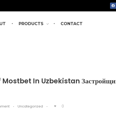
UT
PRODUCTS
CONTACT
f Mostbet In Uzbekistan Застройщи
0
mment
Uncategorized