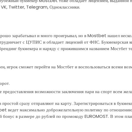
Зарубежный букмекер Mostbet тоже обладает лицензией, выданной 
VK, Twitter, Telegram, Одноклассники.
хорошо зарабатывал и много проигрывал, но в Mostbet нашел неско
трудничает с ЦУПИС и обладает лицензий от ФНС. Букмекерская 
ебрендинг букмекера и наряду с прижившимся названием Мостбет т
шен, игрок сможет перейти на Мостбет и воспользоваться всеми во
орот.
е предоставления возможности заключения пари на спорт всем же
 простой сразу отправляют на карту. Зарегистрироваться в букмек
bet ведет максимально доброжелательную политику по отношению
й бонус в размере до рублей по промокоду EUROMOST. В этом пл