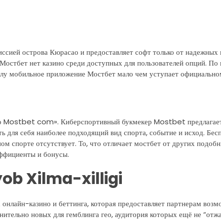
ссией острова Кюрасао и предоставляет софт только от надежных
Мостбет нет казино среди доступных для пользователей опций. По
лу мобильное приложение Мостбет мало чем уступает официально
ало Mostbet com». Киберспортивный букмекер Mostbet предлагае
ь для себя наиболее подходящий вид спорта, событие и исход. Бе
ом спорте отсутствует. То, что отличает мостбет от других подо
эффициенты и бонусы.
ob Xilma-xilligi
онлайн-казино и беттинга, которая предоставляет партнерам воз
тельно новых для гемблинга гео, аудитория которых ещё не “отжа