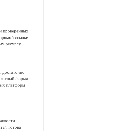
 и проверенных
 прямой ссылке
му ресурсу.
т достаточно
сплатный формат
бных платформ —
можности
та”, готова