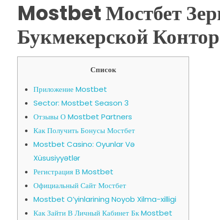
Mostbet Мостбет Зе
Букмекерской Конто
Список
Приложение Mostbet
Sector: Mostbet Season 3
Отзывы О Mostbet Partners
Как Получить Бонусы Мостбет
Mostbet Casino: Oyunlar Və
Xüsusiyyətlər
Регистрация В Mostbet
Официальный Сайт Мостбет
Mostbet O’yinlarining Noyob Xilma-xilligi
Как Зайти В Личный Кабинет Бк Mostbet