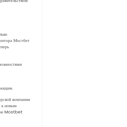
правительством
лько
контора Мостбет
еперь
зможностями
лающим.
ерской компании
 к новым
ане Mostbet