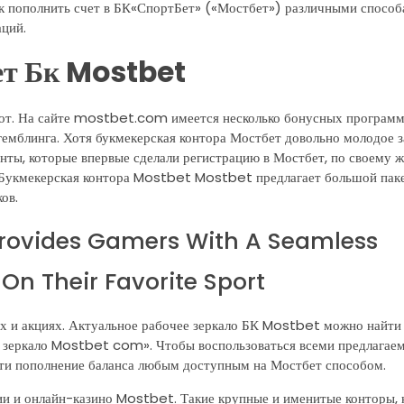
 как пополнить счет в БК«СпортБет» («Мостбет») различными способ
аций.
ет Бк Mostbet
от. На сайте mostbet.com имеется несколько бонусных программ
 гемблинга. Хотя букмекерская контора Мостбет довольно молодое з
енты, которые впервые сделали регистрацию в Мостбет, по своему 
. Букмекерская контора Mostbet Mostbet предлагает большой паке
ов.
Provides Gamers With A Seamless
 On Their Favorite Sport
х и акциях. Актуальное рабочее зеркало БК Mostbet можно найти
ее зеркало Mostbet com». Чтобы воспользоваться всеми предлагае
сти пополнение баланса любым доступным на Мостбет способом.
и и онлайн-казино Mostbet. Такие крупные и именитые конторы,