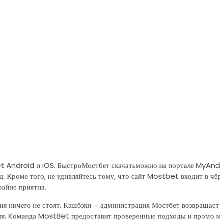
et Android и iOS. БыстроМостбет скачатьможно на портале MyAn
д. Кроме того, не удивляйтесь тому, что сайт Mostbet входит в ч
айне приятна.
ния ничего не стоят. Кэшбэки – администрация Мостбет возвращает
ля. Kоманда MostBet предоставит проверенные подходы и промо м