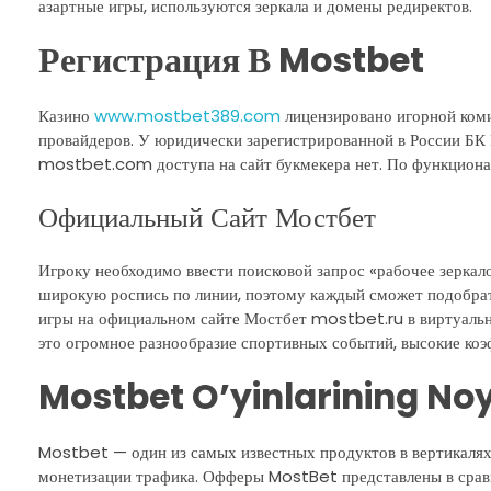
азартные игры, используются зеркала и домены редиректов.
Регистрация В Mostbet
Казино
www.mostbet389.com
лицензировано игорной коми
провайдеров. У юридически зарегистрированной в России БК 
mostbet.com доступа на сайт букмекера нет. По функциона
Официальный Сайт Мостбет
Игроку необходимо ввести поисковой запрос «рабочее зерк
широкую роспись по линии, поэтому каждый сможет подобрат
игры на официальном сайте Мостбет mostbet.ru в виртуальн
это огромное разнообразие спортивных событий, высокие ко
Mostbet O’yinlarining Noy
Mostbet — один из самых известных продуктов в вертикалях 
монетизации трафика. Офферы MostBet представлены в сравни