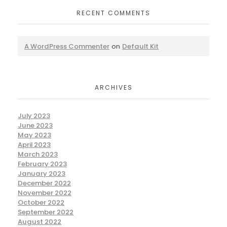
RECENT COMMENTS
A WordPress Commenter
on
Default Kit
ARCHIVES
July 2023
June 2023
May 2023
April 2023
March 2023
February 2023
January 2023
December 2022
November 2022
October 2022
September 2022
August 2022