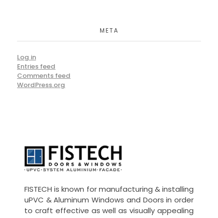
META
Log in
Entries feed
Comments feed
WordPress.org
UPVC -
ALUMINIUM DOORS AND WINDOW
FISTECH is known for manufacturing & installing
uPVC & Aluminum Windows and Doors in order
to craft effective as well as visually appealing