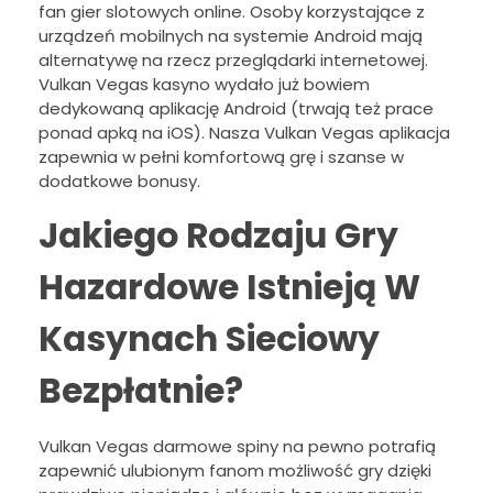
fan gier slotowych online. Osoby korzystające z
urządzeń mobilnych na systemie Android mają
alternatywę na rzecz przeglądarki internetowej.
Vulkan Vegas kasyno wydało już bowiem
dedykowaną aplikację Android (trwają też prace
ponad apką na iOS). Nasza Vulkan Vegas aplikacja
zapewnia w pełni komfortową grę i szanse w
dodatkowe bonusy.
Jakiego Rodzaju Gry
Hazardowe Istnieją W
Kasynach Sieciowy
Bezpłatnie?
Vulkan Vegas darmowe spiny na pewno potrafią
zapewnić ulubionym fanom możliwość gry dzięki