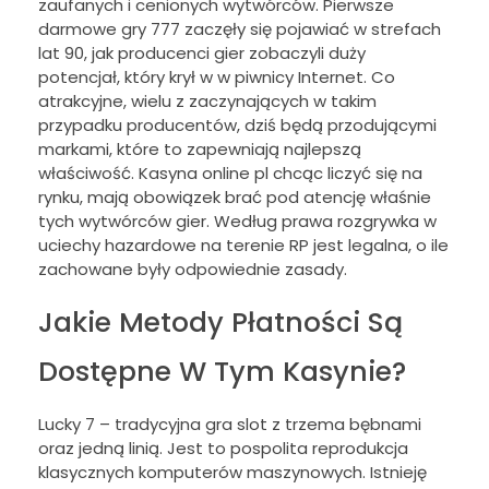
zaufanych i cenionych wytwórców. Pierwsze
darmowe gry 777 zaczęły się pojawiać w strefach
lat 90, jak producenci gier zobaczyli duży
potencjał, który krył w w piwnicy Internet. Co
atrakcyjne, wielu z zaczynających w takim
przypadku producentów, dziś będą przodującymi
markami, które to zapewniają najlepszą
właściwość. Kasyna online pl chcąc liczyć się na
rynku, mają obowiązek brać pod atencję właśnie
tych wytwórców gier. Według prawa rozgrywka w
uciechy hazardowe na terenie RP jest legalna, o ile
zachowane były odpowiednie zasady.
Jakie Metody Płatności Są
Dostępne W Tym Kasynie?
Lucky 7 – tradycyjna gra slot z trzema bębnami
oraz jedną linią. Jest to pospolita reprodukcja
klasycznych komputerów maszynowych. Istnieję