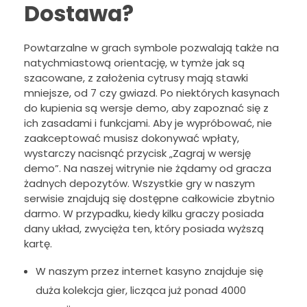
Dostawa?
Powtarzalne w grach symbole pozwalają także na
natychmiastową orientację, w tymże jak są
szacowane, z założenia cytrusy mają stawki
mniejsze, od 7 czy gwiazd. Po niektórych kasynach
do kupienia są wersje demo, aby zapoznać się z
ich zasadami i funkcjami. Aby je wypróbować, nie
zaakceptować musisz dokonywać wpłaty,
wystarczy nacisnąć przycisk „Zagraj w wersję
demo”. Na naszej witrynie nie żądamy od gracza
żadnych depozytów. Wszystkie gry w naszym
serwisie znajdują się dostępne całkowicie zbytnio
darmo. W przypadku, kiedy kilku graczy posiada
dany układ, zwycięża ten, który posiada wyższą
kartę.
W naszym przez internet kasyno znajduje się
duża kolekcja gier, licząca już ponad 4000