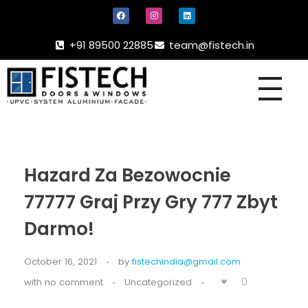
+91 89500 22885
team@fistech.in
UPVC -
ALUMINIUM DOORS AND WINDOW
Hazard Za Bezowocnie
77777 Graj Przy Gry 777 Zbyt
Darmo!
October 16, 2021
by
fistechindia@gmail.com
0
with
no comment
Uncategorized