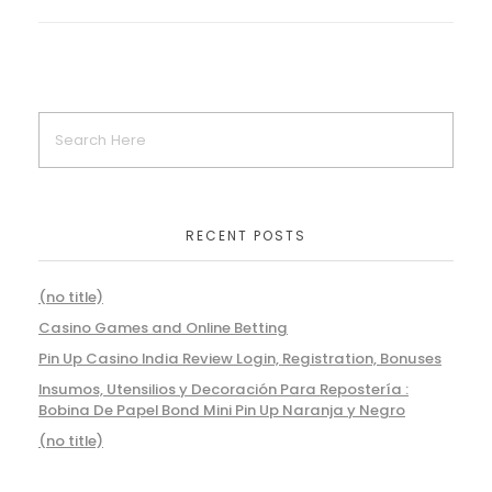
RECENT POSTS
(no title)
Casino Games and Online Betting
Pin Up Casino India Review Login, Registration, Bonuses
Insumos, Utensilios y Decoración Para Repostería :
Bobina De Papel Bond Mini Pin Up Naranja y Negro
(no title)