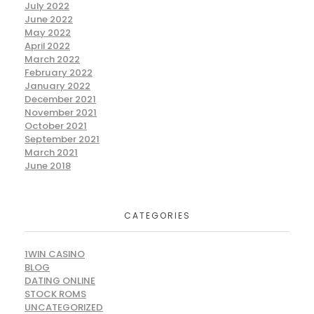
July 2022
June 2022
May 2022
April 2022
March 2022
February 2022
January 2022
December 2021
November 2021
October 2021
September 2021
March 2021
June 2018
CATEGORIES
1WIN CASINO
BLOG
DATING ONLINE
STOCK ROMS
UNCATEGORIZED