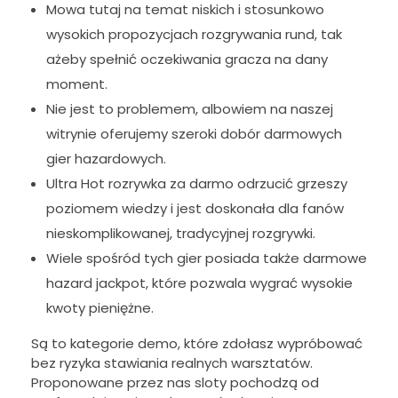
Mowa tutaj na temat niskich i stosunkowo
wysokich propozycjach rozgrywania rund, tak
ażeby spełnić oczekiwania gracza na dany
moment.
Nie jest to problemem, albowiem na naszej
witrynie oferujemy szeroki dobór darmowych
gier hazardowych.
Ultra Hot rozrywka za darmo odrzucić grzeszy
poziomem wiedzy i jest doskonała dla fanów
nieskomplikowanej, tradycyjnej rozgrywki.
Wiele spośród tych gier posiada także darmowe
hazard jackpot, które pozwala wygrać wysokie
kwoty pieniężne.
Są to kategorie demo, które zdołasz wypróbować
bez ryzyka stawiania realnych warsztatów.
Proponowane przez nas sloty pochodzą od