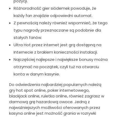
pozycji.
Różnorodność gier siódemek powoduje, że
każdy fan znajdzie odpowiedni automat.
Z pewnością należy również wspomnieć, że tego
typu nagrody przeznaczane są podobnie dla
stałych fanów.
Ultra Hot przez internet jest grą dostępną na
Internecie z brakiem konieczności instalacji.
Najczęściej najlepsze i największe bonusy można
otrzymać na początek, czyli tuż na otwarciu
konta w danym kasynie.
Do odwiedzenia najbardziej popularnych należą
gry hot spot online, poker internetowego,
blackjack online, ruletka online, również zagrasz w
darmową grę hazardową owoce. Jedną z
najważniejszych możliwości oferowanych przez
kasyna online jest możność grania w rozrywki