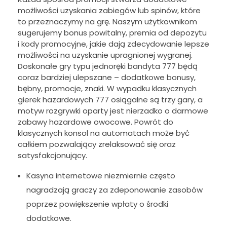
możliwości uzyskania zabiegów lub spinów, które
to przeznaczymy na grę. Naszym użytkownikom
sugerujemy bonus powitalny, premia od depozytu
i kody promocyjne, jakie dają zdecydowanie lepsze
możliwości na uzyskanie upragnionej wygranej.
Doskonałe gry typu jednoręki bandyta 777 będą
coraz bardziej ulepszane – dodatkowe bonusy,
bębny, promocje, znaki. W wypadku klasycznych
gierek hazardowych 777 osiągalne są trzy gary, a
motyw rozgrywki oparty jest nierzadko o darmowe
zabawy hazardowe owocowe. Powrót do
klasycznych konsol na automatach może być
całkiem pozwalający zrelaksować się oraz
satysfakcjonujący.
Kasyna internetowe niezmiernie często
nagradzają graczy za zdeponowanie zasobów
poprzez powiększenie wpłaty o środki
dodatkowe.