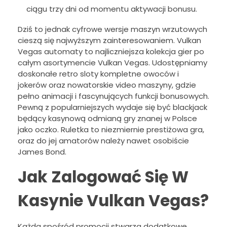
ciągu trzy dni od momentu aktywacji bonusu.
Dziś to jednak cyfrowe wersje maszyn wrzutowych
cieszą się najwyższym zainteresowaniem. Vulkan
Vegas automaty to najliczniejsza kolekcja gier po
całym asortymencie Vulkan Vegas. Udostępniamy
doskonałe retro sloty kompletne owoców i
jokerów oraz nowatorskie video maszyny, gdzie
pełno animacji i fascynujących funkcji bonusowych.
Pewną z popularniejszych wydaje się być blackjack
będący kasynową odmianą gry znanej w Polsce
jako oczko. Ruletka to niezmiernie prestiżowa gra,
oraz do jej amatorów należy nawet osobiście
James Bond.
Jak Zalogować Się W
Kasynie Vulkan Vegas?
Każda spośród promocji stwarza dodatkowe